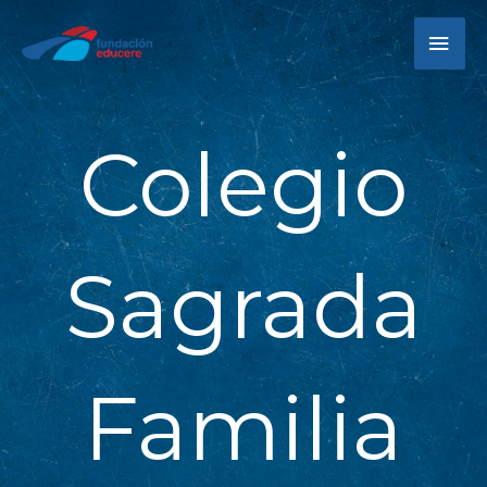
Ir
ME
al
contenido
PRI
Colegio
Sagrada
Familia