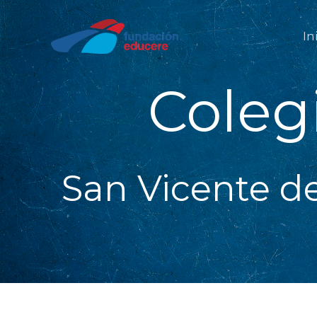
Ir
al
In
contenido
Coleg
San Vicente de