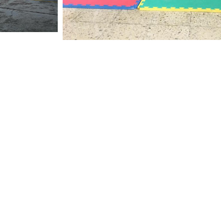
INFORMACIÓN LEGAL
CO
C
Aviso legal
4
Política de privacidad
c
Política de cookies
ios
9
Portal de transparencia
Canal de denuncias