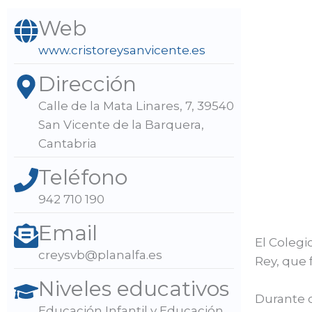
Web
www.cristoreysanvicente.es
Dirección
Calle de la Mata Linares, 7, 39540
San Vicente de la Barquera,
Cantabria
Teléfono
942 710 190
Email
El Colegi
creysvb@planalfa.es
Rey, que 
Niveles educativos
Durante c
Educación Infantil y Educación